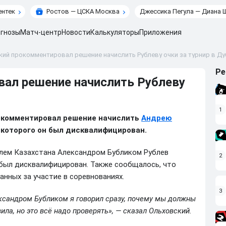
ентек
Ростов — ЦСКА Москва
Джессика Пегула — Диана 
гнозы
Матч-центр
Новости
Калькуляторы
Приложения
ий прокомментировал решение начислить Рублеву очки за турнир в Ду
Ре
ал решение начислить Рублеву
1
окомментировал решение начислить
Андрею
с которого он был дисквалифицирован.
елем Казахстана Александром Бубликом Рублев
2
о был дисквалифицирован. Также сообщалось, что
анных за участие в соревнованиях.
3
сандром Бубликом я говорил сразу, почему мы должны
ила, но это всё надо проверять», — сказал Ольховский.