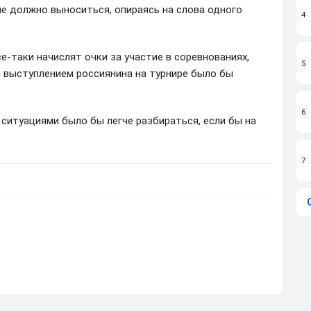
не должно выноситься, опираясь на слова одного
4
е-таки начислят очки за участие в соревнованиях,
5
 выступлением россиянина на турнире было бы
6
ситуациями было бы легче разбираться, если бы на
7