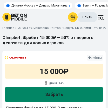
Динамо Москва — Динамо Махачкала
Зенит — Родина 
Войти
Главная
/
Бонусы букмекерских контор
/
Бонусы БК «Олимп Бет» на 20
Olimpbet: Фрибет 15 000₽ — 50% от первого
депозита для новых игроков
Фрибеты
15 000₽
дней:
145
Забрать