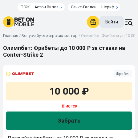
ПСЖ — Астон Вилла
Санкт-Галлен — Шериф
Войти
Главная
/
Бонусы букмекерских контор
/
Олимпбет: Фрибеты до 10 000 ₽
Олимпбет: Фрибеты до 10 000 ₽ за ставки на
Conter-Strike 2
Фрибет
10 000 ₽
истек
Забрать