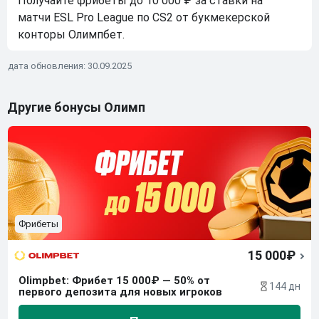
Получайте фрибеты до 10 000 ₽ за ставки на
матчи ESL Pro League по CS2 от букмекерской
конторы Олимпбет.
дата обновления: 30.09.2025
Другие бонусы Олимп
Фрибеты
15 000₽
Olimpbet: Фрибет 15 000₽ — 50% от 
144 дн
первого депозита для новых игроков