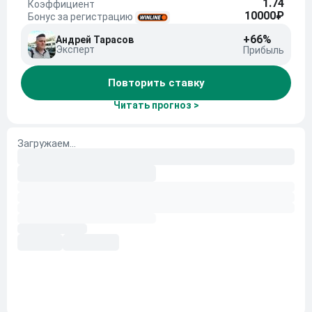
1.74
Коэффициент
10000₽
Бонус за регистрацию
+66%
Андрей Тарасов
Эксперт
Прибыль
Повторить ставку
Читать прогноз >