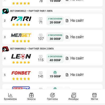
10 000₽
78
BETONMOBILE — ПАРТНЕР PARI 1 ЛИГА
2
71
20 000₽
3
107
30 000₽
BETONMOBILE — ПАРТНЕР ЛЕОН 2 ЛИГА
4
115
40 000₽
5
15 000₽
141
6
3 000₽
19