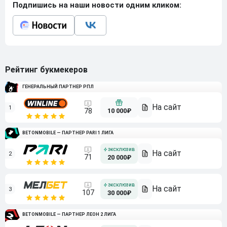
Подпишись на наши новости одним кликом:
Рейтинг букмекеров
ГЕНЕРАЛЬНЫЙ ПАРТНЕР РПЛ
1
10 000₽
78
BETONMOBILE — ПАРТНЕР PARI 1 ЛИГА
2
71
20 000₽
3
107
30 000₽
BETONMOBILE — ПАРТНЕР ЛЕОН 2 ЛИГА