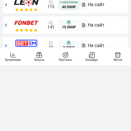
4
115
40 000₽
5
15 000₽
141
6
3 000₽
19
7
64
10 000₽
Смотреть всех