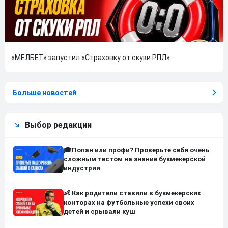
«МЕЛБЕТ» запустил «Страховку от скуки РПЛ»
Больше новостей
Выбор редакции
🎓Попан или профи? Проверьте себя очень
сложным тестом на знание букмекерской
индустрии
👶 Как родители ставили в букмекерских
конторах на футбольные успехи своих
детей и срывали куш