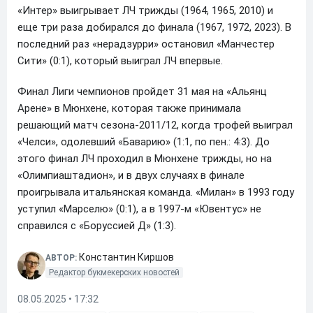
«Интер» выигрывает ЛЧ трижды (1964, 1965, 2010) и
еще три раза добирался до финала (1967, 1972, 2023). В
последний раз «нерадзурри» остановил «Манчестер
Сити» (0:1), который выиграл ЛЧ впервые.
Финал Лиги чемпионов пройдет 31 мая на «Альянц
Арене» в Мюнхене, которая также принимала
решающий матч сезона-2011/12, когда трофей выиграл
«Челси», одолевший «Баварию» (1:1, по пен.: 4:3). До
этого финал ЛЧ проходил в Мюнхене трижды, но на
«Олимпиаштадион», и в двух случаях в финале
проигрывала итальянская команда. «Милан» в 1993 году
уступил «Марселю» (0:1), а в 1997-м «Ювентус» не
справился с «Боруссией Д» (1:3).
Константин Киршов
АВТОР:
Редактор букмекерских новостей
08.05.2025 • 17:32