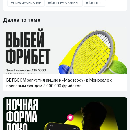
Лига чемпионов
ФК Интер Милан
ФК ПСЖ
Далее по теме
BETBOOM запустил акцию к «Мастерсу» в Монреале с
призовым фондом 3 000 000 фрибетов