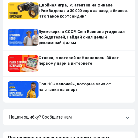
Двойная игра, 75 агентов на финале
«Уимблдона» и 30 000 евро за вход в бизнес.
Что такое кортсайдинг
Букмекеры в СССР. Сын Есенина угадывал
победителей, Гайдай снял целый
рекламный фильм
Ставка, с которой всё началось: 30 лет
первому пари в интернете
Топ-10 «мелочей», которые влияют
на ставки на спорт
Нашли ошибку?
Сообщите нам
Подпишись на наши новости одним кликом: