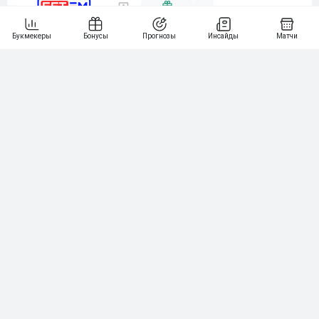
6
3 000₽
19
7
64
10 000₽
Смотреть всех