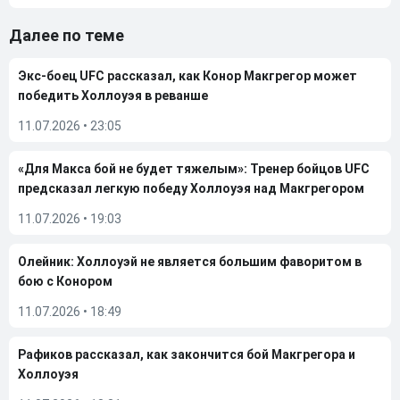
Далее по теме
Экс-боец UFC рассказал, как Конор Макгрегор может
победить Холлоуэя в реванше
11.07.2026
•
23:05
«Для Макса бой не будет тяжелым»: Тренер бойцов UFC
предсказал легкую победу Холлоуэя над Макгрегором
11.07.2026
•
19:03
Олейник: Холлоуэй не является большим фаворитом в
бою с Конором
11.07.2026
•
18:49
Рафиков рассказал, как закончится бой Макгрегора и
Холлоуэя