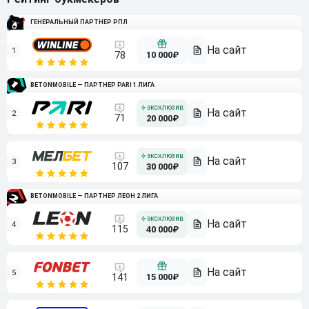
ГЕНЕРАЛЬНЫЙ ПАРТНЕР РПЛ
1
10 000₽
78
BETONMOBILE — ПАРТНЕР PARI 1 ЛИГА
2
71
20 000₽
3
107
30 000₽
BETONMOBILE — ПАРТНЕР ЛЕОН 2 ЛИГА
4
115
40 000₽
5
15 000₽
141