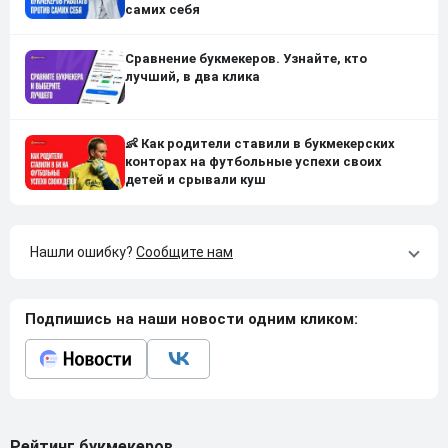
самих себя
Сравнение букмекеров. Узнайте, кто
лучший, в два клика
👶 Как родители ставили в букмекерских
конторах на футбольные успехи своих
детей и срывали куш
Нашли ошибку?
Сообщите нам
Подпишись на наши новости одним кликом:
Рейтинг букмекеров