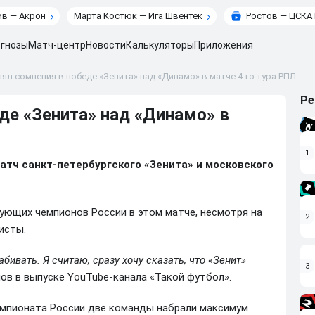
в — Акрон
Марта Костюк — Ига Швентек
Ростов — ЦСКА
гнозы
Матч-центр
Новости
Калькуляторы
Приложения
ял сомнения в победе «Зенита» над «Динамо» в матче 4-го тура РПЛ
Ре
де «Зенита» над «Динамо» в
1
атч санкт-петербургского «Зенита» и московского
ующих чемпионов России в этом матче, несмотря на
2
исты.
бивать. Я считаю, сразу хочу сказать, что «Зенит»
3
лов в выпуске YouTube-канала «Такой футбол».
емпионата России две команды набрали максимум