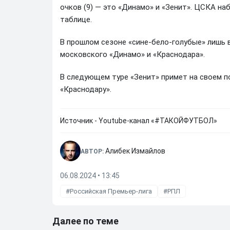
очков (9) — это «Динамо» и «Зенит». ЦСКА на
таблице.
В прошлом сезоне «сине-бело-голубые» лишь в
московского «Динамо» и «Краснодара».
В следующем туре «Зенит» примет на своем п
«Краснодару».
Источник - Youtube-канал «#ТАКОЙФУТБОЛ»
Алибек Измайлов
АВТОР:
06.08.2024 • 13:45
Российская Премьер-лига
РПЛ
Далее по теме