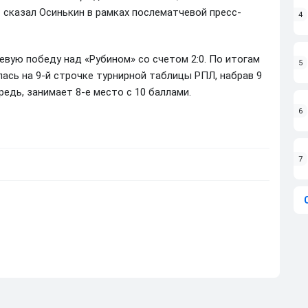
— сказал Осинькин в рамках послематчевой пресс-
4
вую победу над «Рубином» со счетом 2:0. По итогам
5
ась на 9-й строчке турнирной таблицы РПЛ, набрав 9
редь, занимает 8-е место с 10 баллами.
6
7