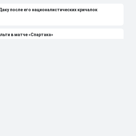
 Даку после его националистических кричалок
льти в матче «Спартака»
н объяснил курьезный пенальти в матче «Спартака»
6/27 в РПЛ