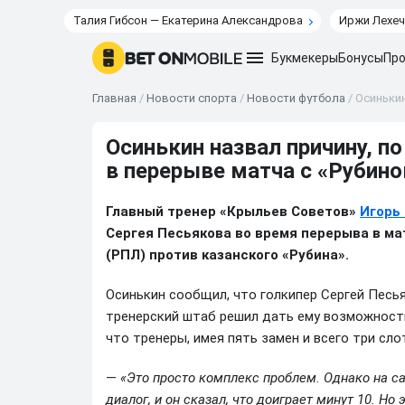
Талия Гибсон — Екатерина Александрова
Иржи Лехеч
Букмекеры
Бонусы
Про
Главная
/
Новости спорта
/
Новости футбола
/
Осинькин
Осинькин назвал причину, п
в перерыве матча с «Рубин
Главный тренер «Крыльев Советов»
Игорь
Сергея Песьякова во время перерыва в ма
(РПЛ) против казанского «Рубина».
Осинькин сообщил, что голкипер Сергей Песья
тренерский штаб решил дать ему возможност
что тренеры, имея пять замен и всего три сло
—
«Это просто комплекс проблем. Однако на с
диалог, и он сказал, что доиграет минут 10. Но