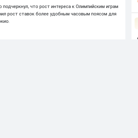
о подчеркнул, что рост интереса к Олимпийским играм
нил рост ставок более удобным часовым поясом для
окио.