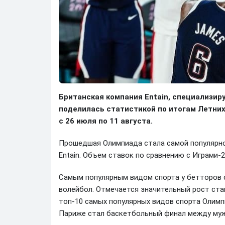
Британская компания Entain, специализиру
поделилась статистикой по итогам Летних
с 26 июля по 11 августа.
Прошедшая Олимпиада стала самой популярн
Entain. Объем ставок по сравнению с Играми-2
Самым популярным видом спорта у бетторов с
волейбол. Отмечается значительный рост став
топ-10 самых популярных видов спорта Олимп
Париже стал баскетбольный финал между му