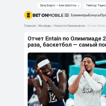
Зизу Бергс — Бен Шелтон
Тейлор Таунс
Букмекеры
Бонусы
Про
Главная
/
Инсайды
/
Новости букмекеров
/
Отчет Entai
Отчет Entain по Олимпиаде 
раза, баскетбол — самый п