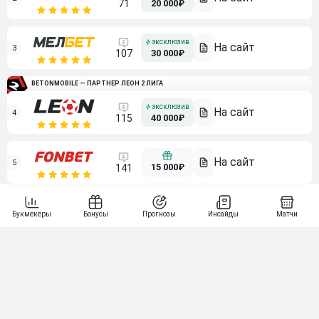
71
20 000₽
3
107
30 000₽
BETONMOBILE — ПАРТНЕР ЛЕОН 2 ЛИГА
4
115
40 000₽
5
15 000₽
141
6
3 000₽
19
7
64
10 000₽
Смотреть всех