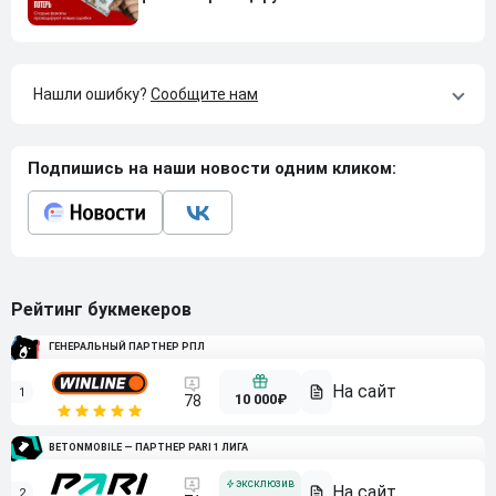
Нашли ошибку?
Сообщите нам
Подпишись на наши новости одним кликом:
Рейтинг букмекеров
ГЕНЕРАЛЬНЫЙ ПАРТНЕР РПЛ
1
10 000₽
78
BETONMOBILE — ПАРТНЕР PARI 1 ЛИГА
2