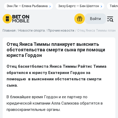
Энн Ли — Елена Рыбакина
Зизу Бергс — Бен Шелтон
Тейл
Войти
Главная
/
Новости спорта
/
Прочие новости
/
Отец Яниса Тиммы плани
Отец Яниса Тиммы планирует выяснить
обстоятельства смерти сына при помощи
юриста Гордон
Отец баскетболиста Яниса Тиммы Райтис Тимма
обратился к юристу Екатерине Гордон за
помощью в выяснении обстоятельств смерти
сына.
В ближайшее время Гордон и ее партнер по
юридической компании Алла Салихова обратятся в
правоохранительные органы.