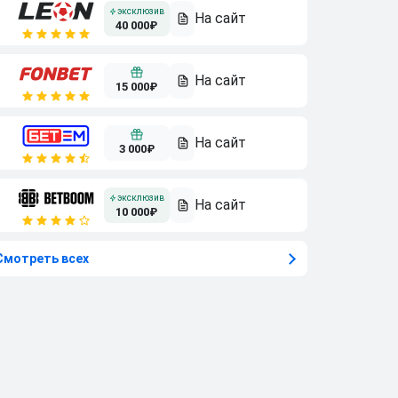
40 000₽
15 000₽
3 000₽
10 000₽
Смотреть всех