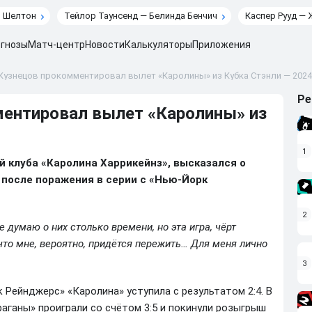
н Шелтон
Тейлор Таунсенд — Белинда Бенчич
Каспер Рууд — 
гнозы
Матч-центр
Новости
Калькуляторы
Приложения
 Кузнецов прокомментировал вылет «Каролины» из Кубка Стэнли — 2024
Ре
ментировал вылет «Каролины» из
1
 клуба «Каролина Харрикейнз», высказался о
4 после поражения в серии с «Нью-Йорк
2
е думаю о них столько времени, но эта игра, чёрт
, что мне, вероятно, придётся пережить… Для меня лично
3
Рейнджерс» «Каролина» уступила с результатом 2:4. В
ганы» проиграли со счётом 3:5 и покинули розыгрыш