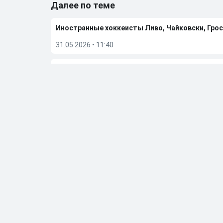
Далее по теме
Иностранные хоккеисты Ливо, Чайковски, Грос
31.05.2026
•
11:40
ИИХФ примет решение о допуске отдельно по 
29.05.2026
•
12:15
TMZ назвал причину смерти четырехкратного 
29.05.2026
•
11:31
«Вегас» обыграл «Колорадо» и вышел в финал п
27.05.2026
•
06:50
Больше новостей
Выбор редакции