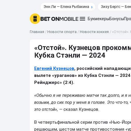
Энн Ли — Елена Рыбакина
Зизу Бергс — Бе
Букмекеры
Бонусы
Про
Главная
/
Новости спорта
/
Новости хоккея
/
«Отстой».
«Отстой». Кузнецов проком
Кубка Стэнли — 2024
Евгений Кузнецов
, российский нападающий
вылете «ураганов» из Кубка Стэнли — 202
Рейнджерс» (2:4).
«Обычно я не переживаю матчи так долго, и я н
возьми, до сих пор у меня в голове. Это что-то
это отстой», —
сказал Кузнецов.
В четвертьфинальной серии против «Нью-Йорк 
решающем, шестом матче противостояния «ура