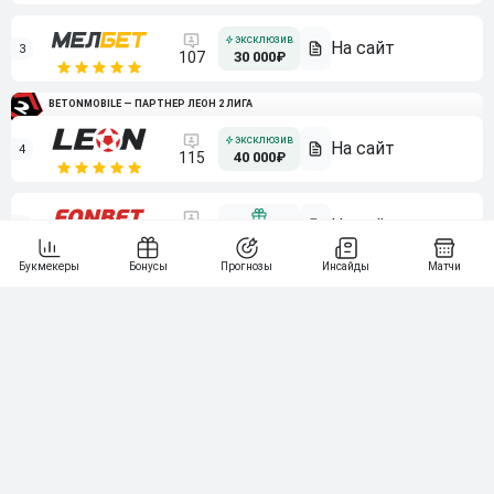
3
107
30 000₽
BETONMOBILE — ПАРТНЕР ЛЕОН 2 ЛИГА
4
115
40 000₽
5
15 000₽
141
6
3 000₽
19
7
64
10 000₽
Смотреть всех