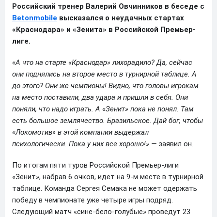
Российский тренер Валерий Овчинников в беседе с
Betonmobile
высказался о неудачных стартах
«Краснодара» и «Зенита» в Российской Премьер-
лиге.
«А что на старте «Краснодар» лихорадило? Да, сейчас
они поднялись на второе место в турнирной таблице. А
до этого? Они же чемпионы! Видно, что головы игрокам
на место поставили, два удара и пришли в себя. Они
поняли, что надо играть. А «Зенит» пока не понял. Там
есть большое землячество. Бразильское. Дай бог, чтобы
«Локомотив» в этой компании выдержал
психологически. Пока у них все хорошо!» —
заявил он.
По итогам пяти туров Российской Премьер-лиги
«Зенит», набрав 6 очков, идет на 9-м месте в турнирной
таблице. Команда Сергея Семака не может одержать
победу в чемпионате уже четыре игры подряд.
Следующий матч «сине-бело-голубые» проведут 23