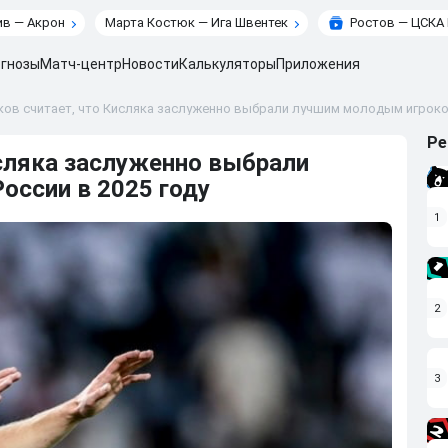
в — Акрон
Марта Костюк — Ига Швентек
Ростов — ЦСКА
гнозы
Матч-центр
Новости
Калькуляторы
Приложения
ов считает, что Кисляка заслуженно выбрали лучшим молодым игроком
Ре
исляка заслуженно выбрали
ссии в 2025 году
1
2
3