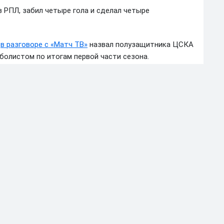
 РПЛ, забил четыре гола и сделал четыре
а
в разговоре с «Матч ТВ»
назвал полузащитника ЦСКА
олистом по итогам первой части сезона.
Москва
е-2026/27
ионство в новом сезоне РПЛ