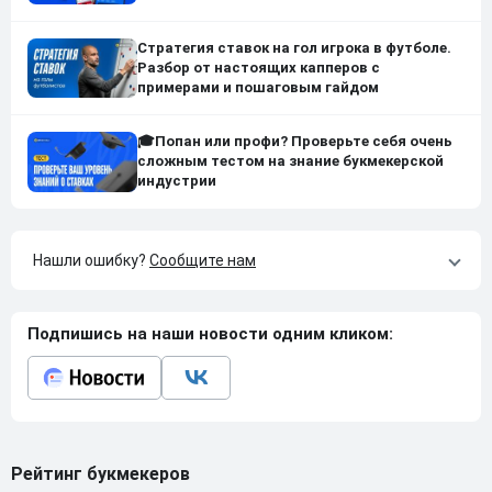
Стратегия ставок на гол игрока в футболе.
Разбор от настоящих капперов с
примерами и пошаговым гайдом
🎓Попан или профи? Проверьте себя очень
сложным тестом на знание букмекерской
индустрии
Нашли ошибку?
Сообщите нам
Подпишись на наши новости одним кликом:
Рейтинг букмекеров