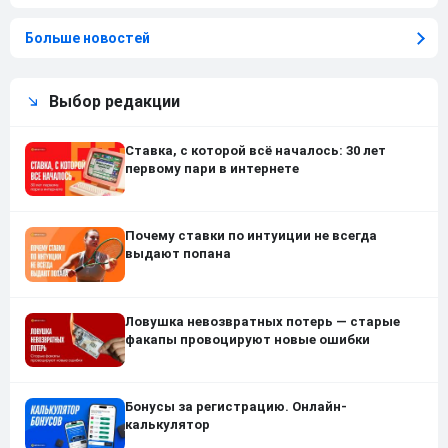
Больше новостей
Выбор редакции
Ставка, с которой всё началось: 30 лет
первому пари в интернете
Почему ставки по интуиции не всегда
выдают попана
Ловушка невозвратных потерь — старые
факапы провоцируют новые ошибки
Бонусы за регистрацию. Онлайн-
калькулятор