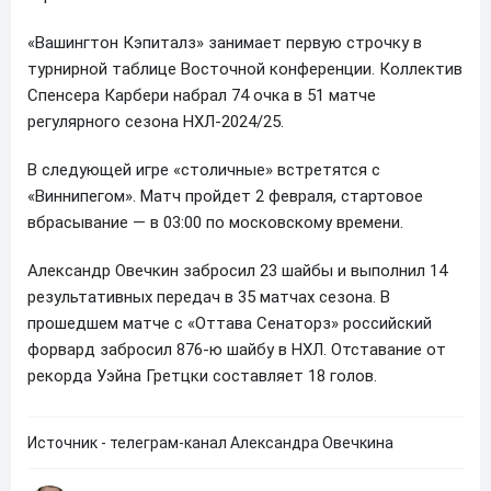
«Вашингтон Кэпиталз» занимает первую строчку в
турнирной таблице Восточной конференции. Коллектив
Спенсера Карбери набрал 74 очка в 51 матче
регулярного сезона НХЛ-2024/25.
В следующей игре «столичные» встретятся с
«Виннипегом». Матч пройдет 2 февраля, стартовое
вбрасывание — в 03:00 по московскому времени.
Александр Овечкин забросил 23 шайбы и выполнил 14
результативных передач в 35 матчах сезона. В
прошедшем матче с «Оттава Сенаторз» российский
форвард забросил 876-ю шайбу в НХЛ. Отставание от
рекорда Уэйна Гретцки составляет 18 голов.
Источник - телеграм-канал Александра Овечкина