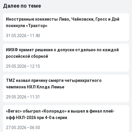
Далее по теме
Иностранные хоккеисты Ливо, Чайковски, Гросс и Дэй
покинули «Трактор»
31.05.2026
•
11:40
ИИХФ примет решение о допуске отдельно по каждой
российской сборной
29.05.2026
•
12:15
TMZ назвал причину смерти четырехкратного
чемпиона НХЛ Клода Лемье
29.05.2026
•
11:31
«Вегас» обыграл «Колорадо» и вышел в финал плей-
офф НХЛ-2026 при 4-0 в серии
27.05.2026
•
06:50