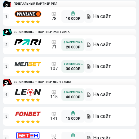
ГЕНЕРАЛЬНЫЙ ПАРТНЕР РПЛ
1
10 000₽
78
BETONMOBILE — ПАРТНЕР PARI 1 ЛИГА
2
71
20 000₽
3
107
30 000₽
BETONMOBILE — ПАРТНЕР ЛЕОН 2 ЛИГА
4
115
40 000₽
5
15 000₽
141
6