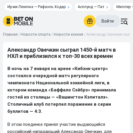
Иржи Лехечка — Рафаэль Ходар
Асплунд — Пат
Миллер 
Войти
Главная
/
Новости спорта
/
Новости хоккея
/
Александр Овечкин сыгра
Александр Овечкин сыграл 1450-й матч в
НХЛ и приблизился к топ-30 всех времен
В ночь на 7 января на арене «Кибэнк-центр»
состоялся очередной матч регулярного
чемпионата Национальной хоккейной лиги, в
котором команда «Баффало Сэйбрз» принимала
гостей из столицы — «Вашингтон Кэпиталз».
Столичный клуб потерпел поражение в серии
буллитов — 4:3.
В этом поединке принял участие выдающийся
российский нападающий Александр Овечкин, для