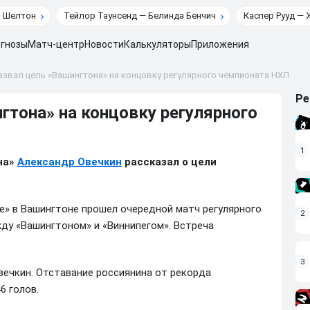
н Шелтон
Тейлор Таунсенд — Белинда Бенчич
Каспер Рууд — 
гнозы
Матч-центр
Новости
Калькуляторы
Приложения
азвал цель «Вашингтона» на концовку регулярного чемпионата НХЛ
Ре
гтона» на концовку регулярного
1
на»
Александр Овечкин
рассказал о цели
ене» в Вашингтоне прошел очередной матч регулярного
2
ду «Вашингтоном» и «Виннипегом». Встреча
3
вечкин. Отставание россиянина от рекорда
6 голов.