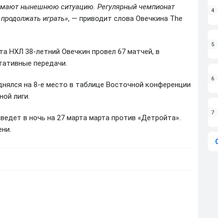
онимают нынешнюю ситуацию. Регулярный чемпионат
4
 продолжать играть»
, — приводит слова Овечкина The
5
а НХЛ 38-летний Овечкин провел 67 матчей, в
тативные передачи.
6
поднялся на 8-е место в таблице Восточной конференции
ой лиги.
7
едет в ночь на 27 марта марта против «Детройта».
ени.