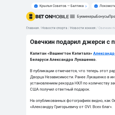
Крылья Советов — Балтика
Локомоти
Букмекеры
Бонусы
Про
Главная
/
Новости спорта
/
Новости хоккея
/
Овечкин п
Овечкин подарил джерси с 
Капитан «Вашингтон Кэпиталз»
Александр
Беларуси Александра Лукашенко.
В публикации отмечается, что теперь этот ра
Дворца Независимости. Ранее Лукашенко в и
установлением рекорда НХЛ по количеству заб
США получил ответный подарок.
На опубликованных фотографиях видно, как О
«Александру Григорьевичу от OVI. Всех благ».