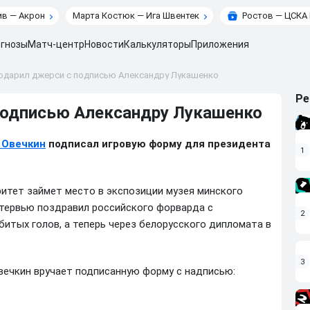
в — Акрон
Марта Костюк — Ига Швентек
Ростов — ЦСКА
гнозы
Матч-центр
Новости
Калькуляторы
Приложения
одарил джерси с подписью Александру Лукашенко
Ре
подписью Александру Лукашенко
 Овечкин
подписал игровую форму для президента
1
ритет займет место в экспозиции музея минского
нтервью поздравил российского форварда с
2
итых голов, а теперь через белорусского дипломата в
3
вечкин вручает подписанную форму с надписью: