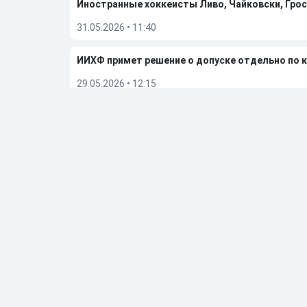
Иностранные хоккеисты Ливо, Чайковски, Грос
31.05.2026
•
11:40
ИИХФ примет решение о допуске отдельно по 
29.05.2026
•
12:15
TMZ назвал причину смерти четырехкратного 
29.05.2026
•
11:31
«Вегас» обыграл «Колорадо» и вышел в финал п
27.05.2026
•
06:50
Больше новостей
Выбор редакции