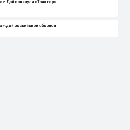
с и Дэй покинули «Трактор»
каждой российской сборной
чемпиона НХЛ Клода Лемье
лей-офф НХЛ-2026 при 4-0 в серии