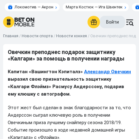
Локомотив — Акрон
Марта Костюк — Ига Швентек
Войти
Главная
/
Новости спорта
/
Новости хоккея
/
Овечкин преподнес пода
Овечкин преподнес подарок защитнику
«Калгари» за помощь в получении награды
Капитан «Вашингтон Кэпиталз»
Александр Овечкин
выразил свою признательность защитнику
«Калгари Флэймз» Расмусу Андерссону, подарив
ему клюшку с автографом.
Этот жест был сделан в знак благодарности за то, что
Андерссон сыграл ключевую роль в получении
Овечкиным приза лучшему снайперу сезона 2018/19.
Событие произошло в ходе недавней домашней игры
«Кэпиталз» с «Флэймз».