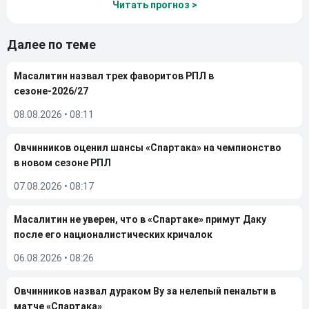
Читать прогноз >
Далее по теме
Масалитин назвал трех фаворитов РПЛ в
сезоне-2026/27
08.08.2026
•
08:11
Овчинников оценил шансы «Спартака» на чемпионство
в новом сезоне РПЛ
07.08.2026
•
08:17
Масалитин не уверен, что в «Спартаке» примут Даку
после его националистических кричалок
06.08.2026
•
08:26
Овчинников назвал дураком Ву за нелепый пенальти в
матче «Спартака»