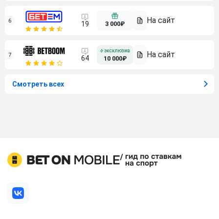
6
3 000₽
19
7
64
10 000₽
Смотреть всех