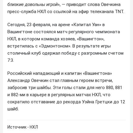
близкие довольны игрой
», — приводит слова Овечкина
пресс‑служба НХЛ со ссылкой на эфир телеканала TNT.
Сегодня, 23 февраля, на арене «Кэпитал Уан» в
Вашингтоне состоялся матч регулярного чемпионата
НХЛ, в котором команда хозяев, «Вашингтон»,
встретилась с «Эдмонтоном». В результате игры
столичный клуб одержал победу с разгромным счетом
7:3.
Российский нападающий и капитан «Вашингтона»
Александр Овечкин стал главным героем встречи,
забросив три шайбы. Эти голы стали для него 880, 881
и 882-ми в карьере в регулярных матчах НХЛ, что
сократило отставание до рекорда Уэйна Гретцки до 12
шайб.
Источник - НХЛ