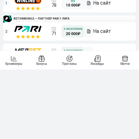
1
10 000₽
78
BETONMOBILE — ПАРТНЕР PARI 1 ЛИГА
2
71
20 000₽
3
107
30 000₽
BETONMOBILE — ПАРТНЕР ЛЕОН 2 ЛИГА
4
115
40 000₽
5
15 000₽
141
6
3 000₽
19