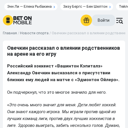
Энн Ли — Елена Рыбакина
Зизу Бергс — Бен Шелтон
Тейл
Войти
Главная
/
Новости спорта
/
Овечкин рассказал о влиянии родственнико
Овечкин рассказал о влиянии родственников
на арене на его игру
Российский хоккеист «Вашинтон Кэпиталз»
Александр Овечкин высказался о присутствии
близких ему людей на матче с «Эдмонтон Ойлерз».
Он подчеркнул, что это многое значило для него.
«
Это очень много значит для меня. Дети любят хоккей.
Они знают каждого игрока. Мы играли против одной из
лучших команд лиги, против двух лучших хоккеистов в
лиге. Здорово выиграть, забить несколько голов. Думаю,