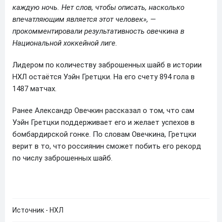
каждую ночь. Нет слов, чтобы описать, насколько
впечатляющим является этот человек», —
прокомментировали результативность овечкина в
Национальной хоккейной лиге.
Лидером по количеству заброшенных шайб в истории
НХЛ остаётся Уэйн Гретцки. На его счету 894 гола в
1487 матчах.
Ранее Александр Овечкин рассказал о том, что сам
Уэйн Гретцки поддерживает его и желает успехов в
бомбардирской гонке. По словам Овечкина, Гретцки
верит в то, что россиянин сможет побить его рекорд
по числу заброшенных шайб.
Источник - НХЛ