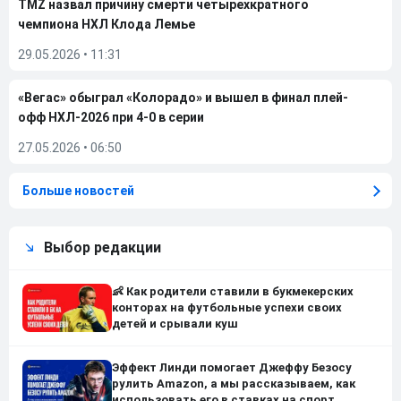
TMZ назвал причину смерти четырехкратного
чемпиона НХЛ Клода Лемье
29.05.2026
•
11:31
«Вегас» обыграл «Колорадо» и вышел в финал плей-
офф НХЛ-2026 при 4-0 в серии
27.05.2026
•
06:50
Больше новостей
Выбор редакции
👶 Как родители ставили в букмекерских
конторах на футбольные успехи своих
детей и срывали куш
Эффект Линди помогает Джеффу Безосу
рулить Amazon, а мы рассказываем, как
использовать его в ставках на спорт