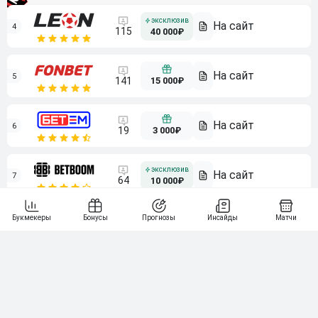
4
115
40 000₽
5
15 000₽
141
6
3 000₽
19
7
64
10 000₽
Смотреть всех