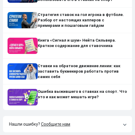
Стратегия ставок на гол игрока в футболе.
Разбор от настоящих капперов с
примерами и пошаговым гайдом
Книга «Сигнал и шум» Нейта Сильвера.
Краткое содержание для ставочника
Ставки на обратное движение линии: как
заставить букмекеров работать против
самих себя
Ошибка выжившего в ставках на спорт. Что
это и как может мешать игре?
Нашли ошибку?
Сообщите нам