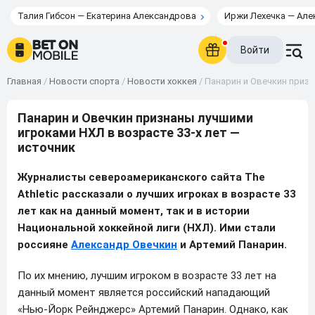
Талия Гибсон — Екатерина Александрова
Иржи Лехечка — Але
Войти
Главная
/
Новости спорта
/
Новости хоккея
/
Панарин и Овечкин призн
Панарин и Овечкин признаны лучшими
игроками НХЛ в возрасте 33-х лет —
источник
Журналисты североамериканского сайта The
Athletic рассказали о лучших игроках в возрасте 33
лет как на данный момент, так и в истории
Национальной хоккейной лиги (НХЛ). Ими стали
россияне
Александр Овечкин
и Артемий Панарин.
По их мнению, лучшим игроком в возрасте 33 лет на
данный момент является российский нападающий
«Нью-Йорк Рейнджерс» Артемий Панарин. Однако, как