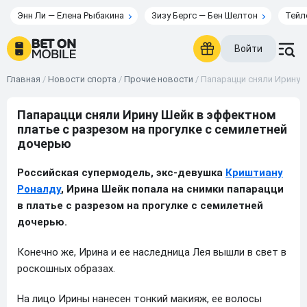
Энн Ли — Елена Рыбакина
Зизу Бергс — Бен Шелтон
Тейл
Войти
Главная
/
Новости спорта
/
Прочие новости
/
Папарацци сняли Ирину 
Папарацци сняли Ирину Шейк в эффектном
платье с разрезом на прогулке с семилетней
дочерью
Российская супермодель, экс-девушка
Криштиану
Роналду
, Ирина Шейк попала на снимки папарацци
в платье с разрезом на прогулке с семилетней
дочерью.
Конечно же, Ирина и ее наследница Лея вышли в свет в
роскошных образах.
На лицо Ирины нанесен тонкий макияж, ее волосы