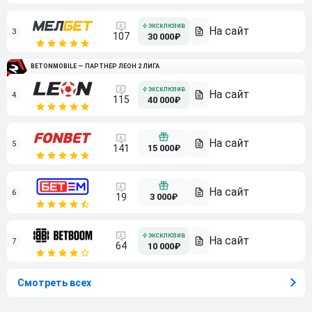
3
107
30 000₽
BETONMOBILE — ПАРТНЕР ЛЕОН 2 ЛИГА
4
115
40 000₽
5
15 000₽
141
6
3 000₽
19
7
64
10 000₽
Смотреть всех