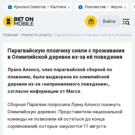
Крылья Советов — Балтика
Локомотив — Акрон
Войти
Главная
/
Новости спорта
/
Парагвайскую пловчиху сняли с проживани
Парагвайскую пловчиху сняли с проживания
в Олимпийской деревне из-за её поведения
Луана Алонсо, член парагвайской сборной по
плаванию, была выдворена из олимпийской
деревни из-за «неприемлемого поведения»,
согласно информации от Marca.
Сборная Парагвая попросила Луану Алонсо покинуть
Олимпийскую деревню. Представители национальной
команды не позволили ей остаться до конца
соревнований, которые закроются 11 августа.