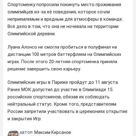
Спортсменку попросили покинуть место проживания
олимпийцев из-за её поведения, которое сочли
неприемлемым и вредным для атмосферы в команде.
Всё дело в том, что она не ночевала на территории
Олимпийской деревни.
Луана Алонсо не смогла пробиться в полуфинал на
дистанции 100 метров баттерфляем на Олимпийских
играх. После этого 20-летняя спортсменка приняла
решение завершить свою карьеру.
Олимпийские игры в Париже пройдут до 11 августа.
Ранее МОК допустил до участие в Олимпиаде 15
российских спортсменов, обязав их соблюдать
нейтральный статус. Кроме того, представителям
России запретили участвовать в церемониях открытия
и закрытия Игр.
Максим Кирсанов
АВТОР: