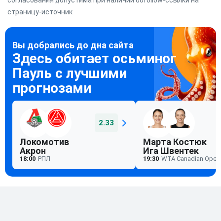
страницу-источник
2.33
Локомотив
Марта Костюк
Акрон
Ига Швентек
18:00
РПЛ
19:30
WTA Canadian Open