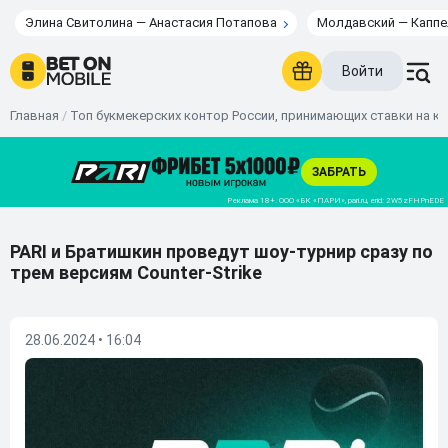
Элина Свитолина — Анастасия Потапова
Молдавский — Каппе
Войти
Главная
/
Топ букмекерских контор России, принимающих ставки на к
PARI и Братишкин проведут шоу-турнир сразу по
трем версиям Counter-Strike
28.06.2024 • 16:04