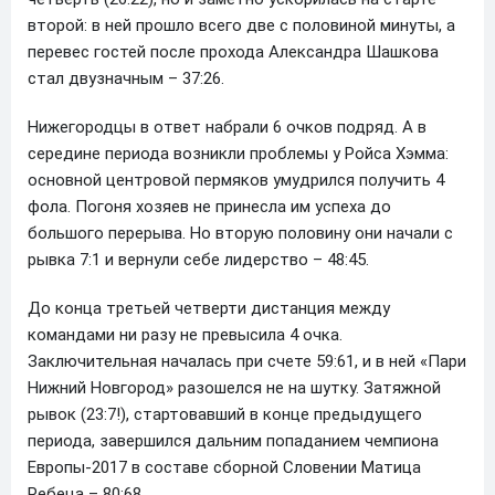
второй: в ней прошло всего две с половиной минуты, а
перевес гостей после прохода Александра Шашкова
стал двузначным – 37:26.
Нижегородцы в ответ набрали 6 очков подряд. А в
середине периода возникли проблемы у Ройса Хэмма:
основной центровой пермяков умудрился получить 4
фола. Погоня хозяев не принесла им успеха до
большого перерыва. Но вторую половину они начали с
рывка 7:1 и вернули себе лидерство – 48:45.
До конца третьей четверти дистанция между
командами ни разу не превысила 4 очка.
Заключительная началась при счете 59:61, и в ней «Пари
Нижний Новгород» разошелся не на шутку. Затяжной
рывок (23:7!), стартовавший в конце предыдущего
периода, завершился дальним попаданием чемпиона
Европы-2017 в составе сборной Словении Матица
Ребеца – 80:68.