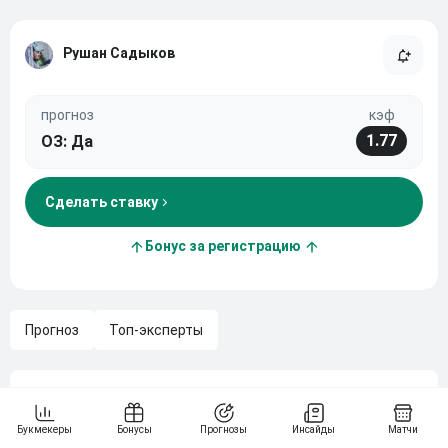
Рушан Садыков
прогноз
кэф
1.77
ОЗ: Да
Сделать ставку
Бонус за регистрацию
Прогноз
Топ-эксперты
Победит ли «Пари НН»? Забьет ли Артем
Дзюба? «Пари НН» принимает «Акрон» в рамках
девятнадцатого тура Чемпионата России, который