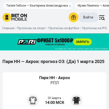
Талия Гибсон — Екатерина Александрова
Иржи Лехечка — Але
Войти
Главная
/
Прогнозы на спорт
/
Прогнозы на футбол
/
Прогнозы на РПЛ
Пари НН — Акрон: прогноз ОЗ: (Да) 1 марта 2025
Пари НН - Акрон
РПЛ
01 марта
14:00 МСК