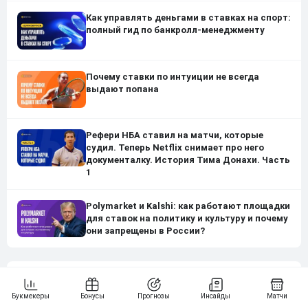
Как управлять деньгами в ставках на спорт:
полный гид по банкролл-менеджменту
Почему ставки по интуиции не всегда
выдают попана
Рефери НБА ставил на матчи, которые
судил. Теперь Netflix снимает про него
документалку. История Тима Донахи. Часть
1
Polymarket и Kalshi: как работают площадки
для ставок на политику и культуру и почему
они запрещены в России?
Нашли ошибку?
Сообщите нам