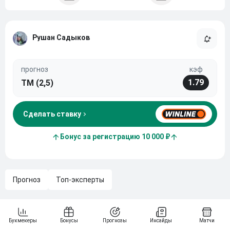
Рушан Садыков
прогноз
кэф
1.79
ТМ (2,5)
Сделать ставку
Бонус за регистрацию 10 000 ₽
Прогноз
Топ-эксперты
Победит ли Пари НН дома? Забьют ли обе
команды? «Пари НН» встречается с «Крылья