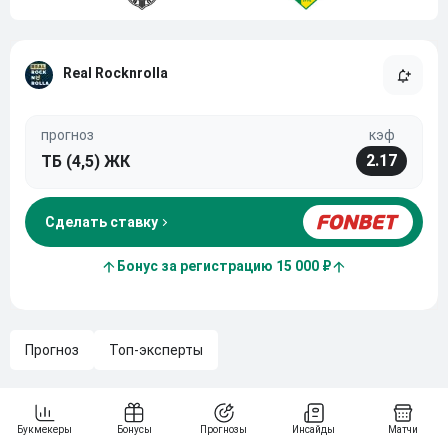
Real Rocknrolla
прогноз
кэф
2.17
ТБ (4,5) ЖК
Сделать ставку
Бонус за регистрацию 15 000 ₽
Прогноз
Топ-эксперты
Партизан и АЕК Ларнака встречаются в ответном
матче 1 квалификационного раунда ЛЕ. Игра