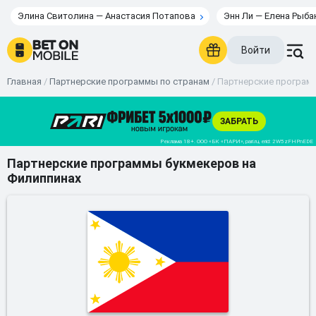
Элина Свитолина — Анастасия Потапова
Энн Ли — Елена Рыба
Войти
Главная
/
Партнерские программы по странам
/
Партнерские програм
Партнерские программы букмекеров на
Филиппинах