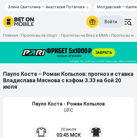
Элина Свитолина — Анастасия Потапова
Молдавский — Каппе
Войти
Главная
/
Прогнозы на спорт
/
Прогнозы на бокс и ММА
/
Прогнозы на
Пауло Коста – Роман Копылов: прогноз и ставка
Владислава Мяснова с кэфом 3.33 на бой 20
июля
Пауло Коста - Роман Копылов
UFC
20 июля
03:45 МСК