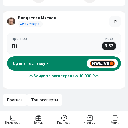
Владислав Мяснов
эксперт
прогноз
кэф
3.33
П1
Сделать ставку
Бонус за регистрацию 10 000 ₽
Прогноз
Топ-эксперты
В рамках турнира UFC 318 в среднем весе
сойдутся Пауло Коста и Роман Копылов. Начало