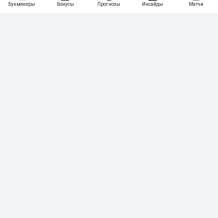
6
3 000₽
19
7
64
10 000₽
Смотреть всех
Бонусы букмекеров
10 000₽
20 000₽