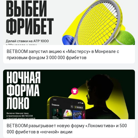
BETBOOM запустил акцию к «Мастерсу» в Монреале с
призовым фондом 3 000 000 фрибетов
BETBOOM разыгрывает новую форму «Локомотива» и 500
000 фрибетов в «ночной» акции