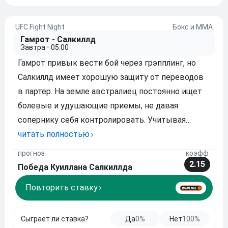
UFC Fight Night
Бокс и ММА
Гамрот - Салкиллд
Завтра
•
05:00
Гамрот привык вести бой через грэпплинг, но
Салкиллд имеет хорошую защиту от переводов
в партер. На земле австралиец постоянно ищет
болевые и удушающие приемы, не давая
сопернику себя контролировать. Учитывая
возраст поляка и его две последние неудачи, он
читать полностью
не сможет справиться с таким давлением и
прогноз
коэфф
активностью со стороны более молодого
2.15
Победа Куиллана Салкиллда
оппонента. Моя
Повторить ставку
Сыграет ли ставка?
Да
0%
Нет
100%