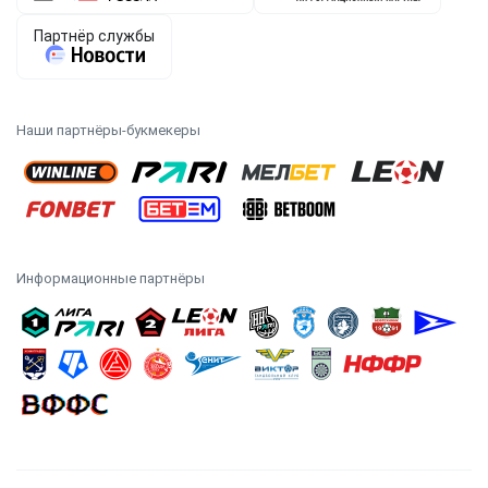
Наши партнёры-букмекеры
Информационные партнёры