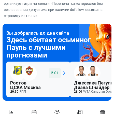
организует игры на деньги • Перепечатка материалов без
согласования допустима при наличии dofollow-ссылки на
страницу-источник
2.01
Ростов
Джессика Пегула
ЦСКА Москва
Диана Шнайдер
20:30
РПЛ
21:00
WTA Canadian Open