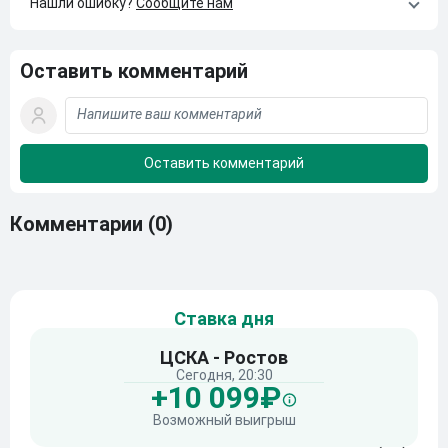
Нашли ошибку?
Сообщите нам
Оставить комментарий
Комментарии
(0)
Ставка дня
ЦСКА - Ростов
Сегодня, 20:30
+10 099₽
Возможный выигрыш