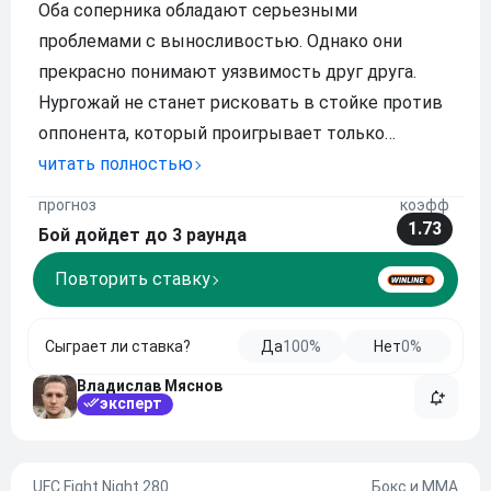
Оба соперника обладают серьезными
проблемами с выносливостью. Однако они
прекрасно понимают уязвимость друг друга.
Нургожай не станет рисковать в стойке против
оппонента, который проигрывает только
нокаутами, а сам Лопес будет избегать
читать полностью
переводов в партер из-за слабой защиты от
прогноз
коэфф
сабмишенов. Это приведет к долгим разменам
1.73
Бой дойдет до 3 раунда
на средней дистанции без особ
Повторить ставку
Сыграет ли ставка?
Да
100%
Нет
0%
Владислав Мяснов
эксперт
UFC Fight Night 280
Бокс и ММА