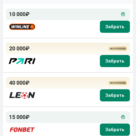
10 000₽
20 000₽
40 000₽
15 000₽