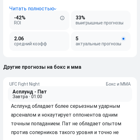
на бои MMA и боксерские поединки.
-42%
33%
ROI
выигрышные прогнозы
2.06
5
средний коэфф
актуальные прогнозы
другие прогнозы на бокс и мма
UFC Fight Night
Бокс и ММА
Асплунд - Пат
Завтра
•
01:00
Асплунд обладает более серьезным ударным
арсеналом и нокаутирует оппонентов одним
точным попаданием. Пат не обладает опытом
против соперников такого уровня и точно не