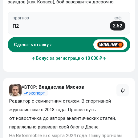
раундов (как Козаев), бой завершится досрочно.
прогноз
кэф
2.52
П2
Сделать ставку
Бонус за регистрацию 10 000 ₽
Владислав Мяснов
эксперт
Редактор с семилетним стажем. В спортивной
журналистике с 2018 года. Прошел путь
от новостника до автора аналитических статей,
параллельно развивал свой блог в Дзене.
На Betonmobile.ru с марта 2024 года. Пишу прогнозы