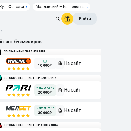
Жуан Фонсека
Молдавский — Каппелоцца
Войти
ой
йтинг букмекеров
ГЕНЕРАЛЬНЫЙ ПАРТНЕР РПЛ
10 000₽
BETONMOBILE — ПАРТНЕР PARI 1 ЛИГА
20 000₽
30 000₽
BETONMOBILE — ПАРТНЕР ЛЕОН 2 ЛИГА