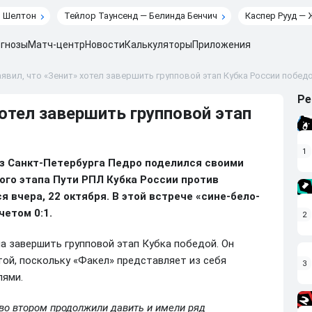
н Шелтон
Тейлор Таунсенд — Белинда Бенчич
Каспер Рууд — 
гнозы
Матч-центр
Новости
Калькуляторы
Приложения
явил, что «Зенит» хотел завершить групповой этап Кубка России побед
Ре
хотел завершить групповой этап
1
з Санкт-Петербурга Педро поделился своими
ого этапа Пути РПЛ Кубка России против
 вчера, 22 октября. В этой встрече «сине-бело-
четом 0:1.
2
ла завершить групповой этап Кубка победой. Он
той, поскольку «Факел» представляет из себя
3
лями.
 во втором продолжили давить и имели ряд