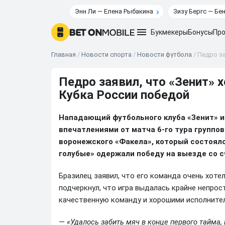
Энн Ли — Елена Рыбакина
Зизу Бергс — Бе
Букмекеры
Бонусы
Про
Главная
/
Новости спорта
/
Новости футбола
/
Педро за
Педро заявил, что «Зенит» 
Кубка России победой
Нападающий футбольного клуба «Зенит» и
впечатлениями от матча 6-го тура группов
воронежского «Факела», который состоялся
голубые» одержали победу на выезде со с
Бразилец заявил, что его команда очень хоте
подчеркнул, что игра выдалась крайне непрос
качественную команду и хорошими исполните
—
«Удалось забить мяч в конце первого тайма,