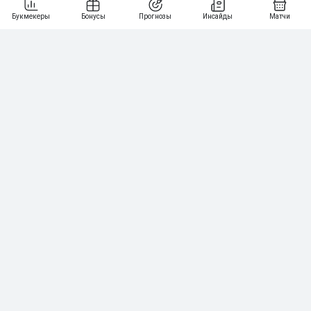
7
64
10 000₽
Смотреть всех