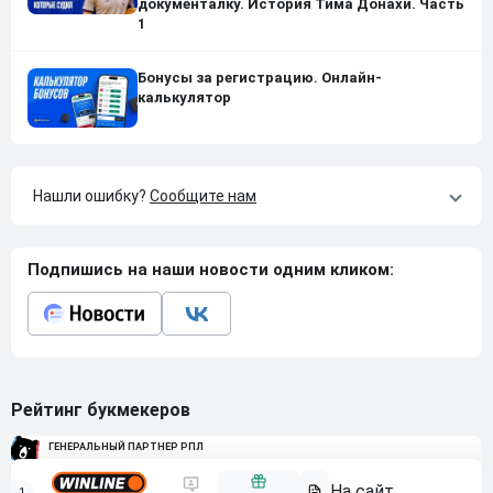
документалку. История Тима Донахи. Часть
1
Бонусы за регистрацию. Онлайн-
калькулятор
Нашли ошибку?
Сообщите нам
Подпишись на наши новости одним кликом:
Рейтинг букмекеров
ГЕНЕРАЛЬНЫЙ ПАРТНЕР РПЛ
1