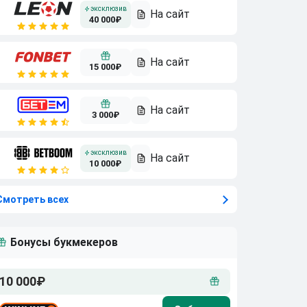
40 000₽
15 000₽
3 000₽
10 000₽
Смотреть всех
Бонусы букмекеров
10 000₽