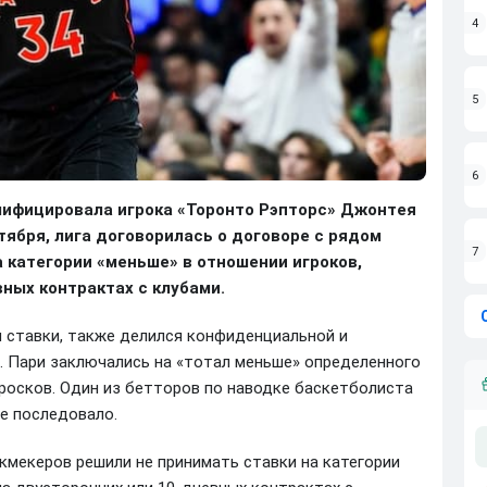
4
5
6
лифицировала игрока «Торонто Рэпторс» Джонтея
ктября, лига договорилась о договоре с рядом
7
а категории «меньше» в отношении игроков,
ных контрактах с клубами.
л ставки, также делился конфиденциальной и
. Пари заключались на «тотал меньше» определенного
росков. Один из бетторов по наводке баскетболиста
не последовало.
кмекеров решили не принимать ставки на категории