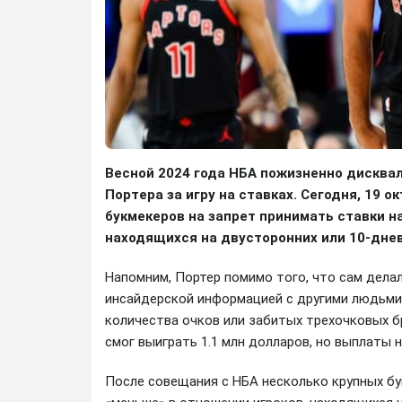
Весной 2024 года НБА пожизненно дисква
Портера за игру на ставках. Сегодня, 19 о
букмекеров на запрет принимать ставки н
находящихся на двусторонних или 10-днев
Напомним, Портер помимо того, что сам дела
инсайдерской информацией с другими людьми
количества очков или забитых трехочковых б
смог выиграть 1.1 млн долларов, но выплаты 
После совещания с НБА несколько крупных бу