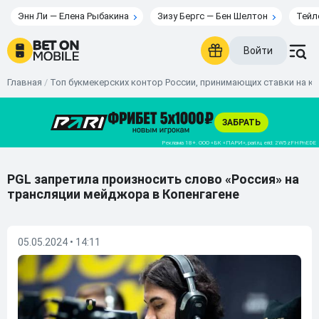
Энн Ли — Елена Рыбакина
Зизу Бергс — Бен Шелтон
Тейл
Войти
Главная
/
Топ букмекерских контор России, принимающих ставки на к
PGL запретила произносить слово «Россия» на
трансляции мейджора в Копенгагене
05.05.2024 • 14:11