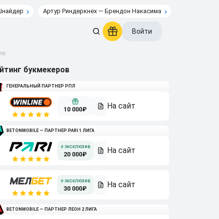
Шнайдер
Артур Риндеркнех — Брендон Накасима
Войти
ле
йтинг букмекеров
ГЕНЕРАЛЬНЫЙ ПАРТНЕР РПЛ
10 000₽
BETONMOBILE — ПАРТНЕР PARI 1 ЛИГА
20 000₽
30 000₽
BETONMOBILE — ПАРТНЕР ЛЕОН 2 ЛИГА