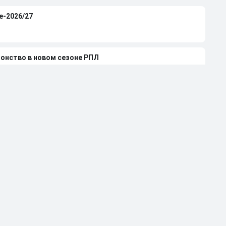
е-2026/27
ионство в новом сезоне РПЛ
 Даку после его националистических кричалок
льти в матче «Спартака»