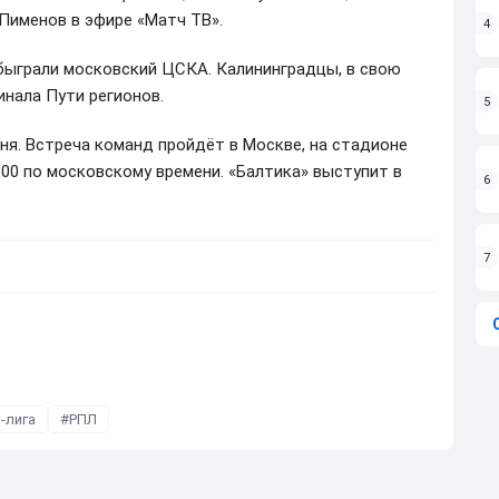
 Пименов в эфире «Матч ТВ».
4
быграли московский ЦСКА. Калининградцы, в свою
инала Пути регионов.
5
я. Встреча команд пройдёт в Москве, на стадионе
:00 по московскому времени. «Балтика» выступит в
6
7
-лига
РПЛ