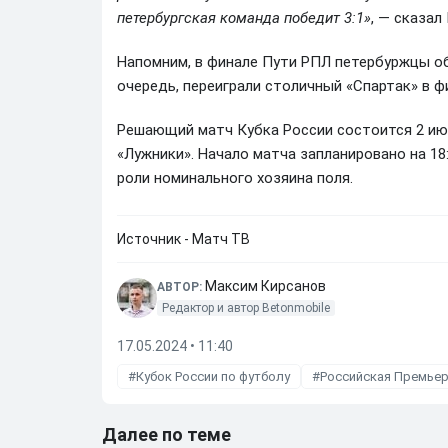
петербургская команда победит 3:1»
, — сказал
Напомним, в финале Пути РПЛ петербуржцы о
очередь, переиграли столичный «Спартак» в ф
Решающий матч Кубка России состоится 2 июн
«Лужники». Начало матча запланировано на 18
роли номинального хозяина поля.
Источник - Матч ТВ
Максим Кирсанов
АВТОР:
Редактор и автор Betonmobile
17.05.2024 • 11:40
Кубок России по футболу
Российская Премьер
Далее по теме