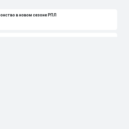
ионство в новом сезоне РПЛ
 Даку после его националистических кричалок
льти в матче «Спартака»
н объяснил курьезный пенальти в матче «Спартака»