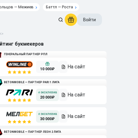
ольцов — Межиев
Баттл — Роста
Войти
к»
йтинг букмекеров
ГЕНЕРАЛЬНЫЙ ПАРТНЕР РПЛ
10 000₽
BETONMOBILE — ПАРТНЕР PARI 1 ЛИГА
20 000₽
30 000₽
BETONMOBILE — ПАРТНЕР ЛЕОН 2 ЛИГА