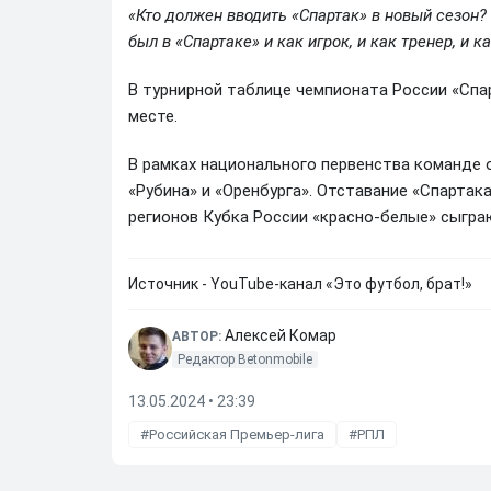
«Кто должен вводить «Спартак» в новый сезон? 
был в «Спартаке» и как игрок, и как тренер, и к
В турнирной таблице чемпионата России «Спар
месте.
В рамках национального первенства команде 
«Рубина» и «Оренбурга». Отставание «Спартак
регионов Кубка России «красно-белые» сыгра
Источник - YouTube-канал «Это футбол, брат!»
Алексей Комар
АВТОР:
Редактор Betonmobile
13.05.2024 • 23:39
Российская Премьер-лига
РПЛ