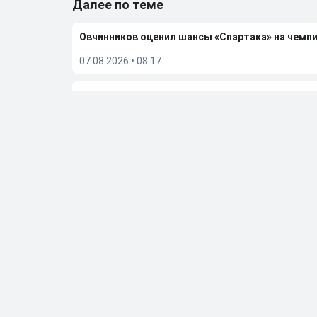
Далее по теме
Овчинников оценил шансы «Спартака» на чемп
07.08.2026
•
08:17
Масалитин не уверен, что в «Спартаке» примут
06.08.2026
•
08:26
Овчинников назвал дураком Ву за нелепый пена
04.08.2026
•
08:29
«Это проблема вратаря и защитника». Лапочки
02.08.2026
•
23:19
Больше новостей
Выбор редакции