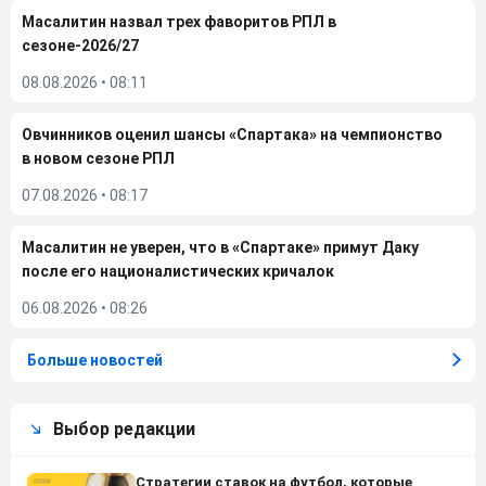
Масалитин назвал трех фаворитов РПЛ в
сезоне-2026/27
08.08.2026
•
08:11
Овчинников оценил шансы «Спартака» на чемпионство
в новом сезоне РПЛ
07.08.2026
•
08:17
Масалитин не уверен, что в «Спартаке» примут Даку
после его националистических кричалок
06.08.2026
•
08:26
Больше новостей
Выбор редакции
Стратегии ставок на футбол, которые