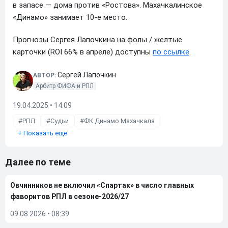
в запасе — дома против «Ростова». Махачкалинское
«Динамо» занимает 10-е место.
Прогнозы Сергея Лапочкина на фолы / желтые
карточки (ROI 66% в апреле) доступны
по ссылке
.
Сергей Лапочкин
АВТОР:
Арбитр ФИФА и РПЛ
19.04.2025 • 14:09
РПЛ
Судьи
ФК Динамо Махачкала
+
Показать ещё
Далее по теме
Овчинников не включил «Спартак» в число главных
фаворитов РПЛ в сезоне-2026/27
09.08.2026
•
08:39