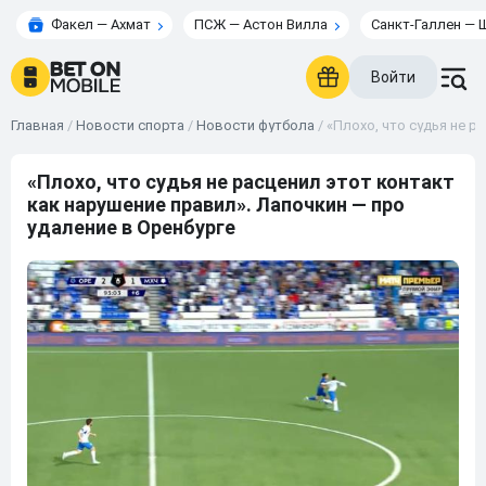
Факел — Ахмат
ПСЖ — Астон Вилла
Санкт-Галлен — 
Войти
Главная
/
Новости спорта
/
Новости футбола
/
«Плохо, что судья не р
«Плохо, что судья не расценил этот контакт
как нарушение правил». Лапочкин — про
удаление в Оренбурге