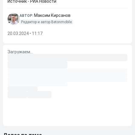
Источник - РИА Новости
Максим Кирсанов
АВТОР:
Редактор и автор Betonmobile
20.03.2024 • 11:17