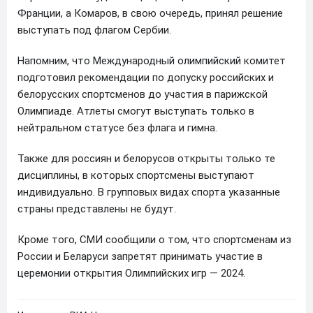
Франции, а Комаров, в свою очередь, принял решение
выступать под флагом Сербии.
Напомним, что Международный олимпийский комитет
подготовил рекомендации по допуску российских и
белорусских спортсменов до участия в парижской
Олимпиаде. Атлеты смогут выступать только в
нейтральном статусе без флага и гимна.
Также для россиян и белорусов открыты только те
дисциплины, в которых спортсмены выступают
индивидуально. В групповых видах спорта указанные
страны представлены не будут.
Кроме того, СМИ сообщили о том, что спортсменам из
России и Беларуси запретят принимать участие в
церемонии открытия Олимпийских игр — 2024.