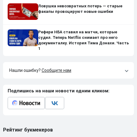
Ловушка невозвратных потерь — старые
факапы провоцируют новые ошибки
Рефери НБА ставил на матчи, которые
судил. Теперь Netflix снимает про него
документалку. История Тима Донахи. Часть
1
Нашли ошибку?
Сообщите нам
Подпишись на наши новости одним кликом:
Рейтинг букмекеров