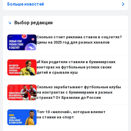
Больше новостей
Выбор редакции
Сколько стоит реклама ставок в соцсетях?
Цены на 2025 год для разных каналов
👶 Как родители ставили в букмекерских
конторах на футбольные успехи своих
детей и срывали куш
Сколько зарабатывают футбольные клубы
на контрактах с букмекерами в разных
странах? От Бразилии до России
Топ-10 «мелочей», которые влияют
на ставки на спорт