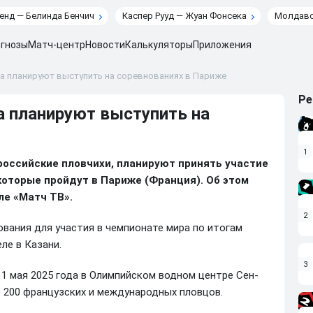
енд — Белинда Бенчич
Каспер Рууд — Жуан Фонсека
Молдавс
гнозы
Матч-центр
Новости
Калькуляторы
Приложения
а планируют выступить на соревнованиях в Париже
Ре
а планируют выступить на
1
российские пловчихи, планируют принять участие
 которые пройдут в Париже (Франция). Об этом
ле «Матч ТВ».
2
ования для участия в чемпионате мира по итогам
ле в Казани.
3
 11 мая 2025 года в Олимпийском водном центре Сен-
е 200 французских и международных пловцов.