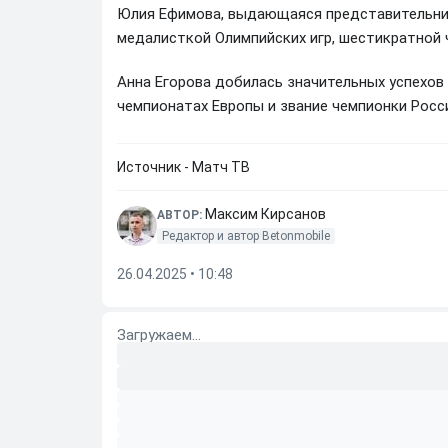
Юлия Ефимова, выдающаяся представительниц
медалисткой Олимпийских игр, шестикратной 
Анна Егорова добилась значительных успехов
чемпионатах Европы и звание чемпионки Росс
Источник - Матч ТВ
Максим Кирсанов
АВТОР:
Редактор и автор Betonmobile
26.04.2025 • 10:48