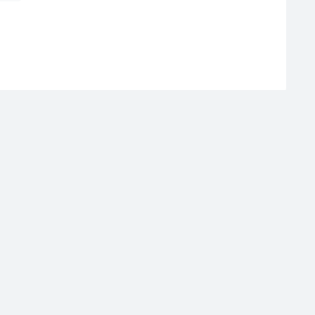
ионство в новом сезоне РПЛ
 Даку после его националистических кричалок
льти в матче «Спартака»