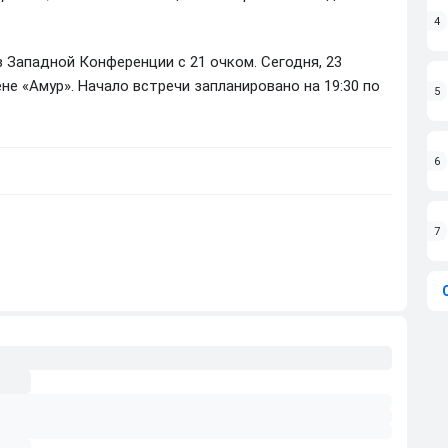
4
 Западной Конференции с 21 очком. Сегодня, 23
не «Амур». Начало встречи запланировано на 19:30 по
5
6
7