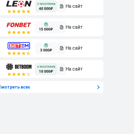
40 000₽
15 000₽
3 000₽
10 000₽
Смотреть всех