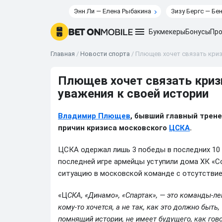
Энн Ли — Елена Рыбакина
Зизу Бергс — Бе
Букмекеры
Бонусы
Про
Главная
/
Новости спорта
/
Плющев хочет связать криз
Плющев хочет связать криз
уважения к своей истории
Владимир Плющев
, бывший главный трен
причин кризиса московского
ЦСКА
.
ЦСКА одержал лишь 3 победы в последних 10 и
последней игре армейцы уступили дома ХК «Со
ситуацию в московской команде с отсутствием
«Ц
СКА, «Динамо», «Спартак», — это команды-ле
кому-то хочется, а не так, как это должно быть
помнящий истории, не имеет будущего, как гов