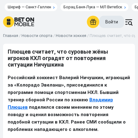
Шериф — Санкт-Галлен
Борац Баня-Лука — МЛ Витебск
Б
Войти
Главная
/
Новости спорта
/
Новости хоккея
/
Плющев считает, что су
Плющев считает, что суровые жёны
игроков КХЛ оградят от повторения
ситуации Ничушкина
Российский хоккеист Валерий Ничушкин, играющий
за «Колорадо Эвеланш», присоединился к
программе помощи спортсменам НХЛ. Бывший
тренер сборной России по хоккею
Владимир
Плющев
поделился своим мнением по этому
поводу и оценил возможность повторения
подобной ситуации в КХЛ. Ранее СМИ сообщили о
проблемах нападающего с алкоголем.